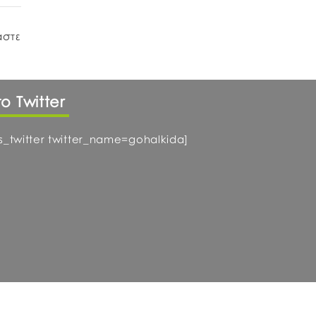
άστε
το Twitter
ts_twitter twitter_name=gohalkida]