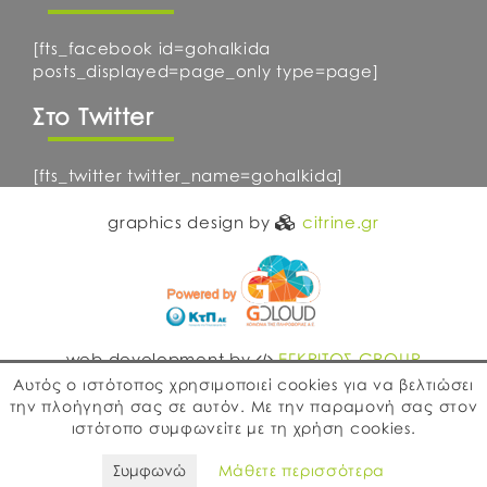
[fts_facebook id=gohalkida
posts_displayed=page_only type=page]
Στο Twitter
[fts_twitter twitter_name=gohalkida]
graphics design by
citrine.gr
web development by
ΕΓΚΡΙΤΟΣ GROUP
Αυτός ο ιστότοπος χρησιμοποιεί cookies για να βελτιώσει
την πλοήγησή σας σε αυτόν. Με την παραμονή σας στον
ιστότοπο συμφωνείτε με τη χρήση cookies.
Συμφωνώ
Μάθετε περισσότερα