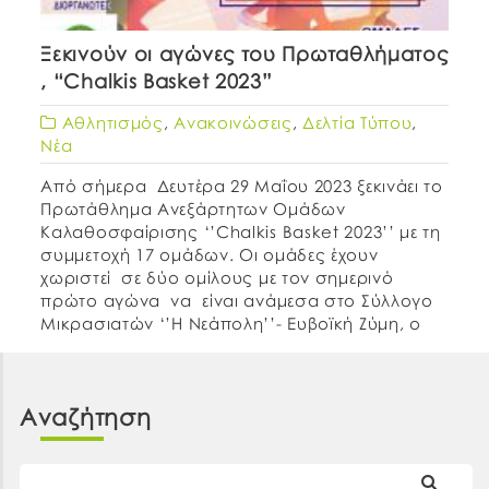
Ξεκινούν οι αγώνες του Πρωταθλήματος
, “Chalkis Basket 2023”
Αθλητισμός
,
Ανακοινώσεις
,
Δελτία Τύπου
,
Νέα
Από σήμερα Δευτέρα 29 Μαΐου 2023 ξεκινάει το
Πρωτάθλημα Ανεξάρτητων Ομάδων
Καλαθοσφαίρισης ‘’Chalkis Basket 2023’’ με τη
συμμετοχή 17 ομάδων. Οι ομάδες έχουν
χωριστεί σε δύο ομίλους με τον σημερινό
πρώτο αγώνα να είναι ανάμεσα στο Σύλλογο
Μικρασιατών ‘’Η Νεάπολη’’- Ευβοϊκή Ζύμη, ο
οποίος θα διεξαχθεί στις 21:30, στο κλειστό
Χαλκιά-Αναστασιάδη. Η είσοδος για το […]
Αναζήτηση