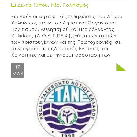
Δελτία Τύπου
,
Νέα
,
Πολιτισμός
Ξεκινούν οι εορταστικές εκδηλώσεις του Δήμου
Χαλκιδέων, μέσω του ΔημοτικούΟργανισμού
Πολιτισμού, Αθλητισμού και Περιβάλλοντος
Χαλκίδας (Δ.Ο.Α.Π.ΠΕ.Χ.),ενόψει των εορτών
των Χριστουγέννων και της Πρωτοχρονιάς, σε
συνεργασία με τιςΔημοτικές Ενότητες και
Κοινότητες και με την συμπαράσταση των
ΠολιτιστικώνΣυλλόγων του Δήμου.Ο Δήμος μας
17
έχει ξεκινήσει να ντύνεται στα γιορτινά του και
ΜΑΡ
σας καλούμε να συναντηθούμε όλοι μαζί στις
[…]