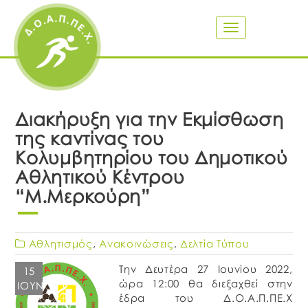
Toggle
navigation
Διακήρυξη για την Εκμίσθωση
της καντίνας του
Κολυμβητηρίου του Δημοτικού
Αθλητικού Κέντρου
“Μ.Μερκούρη”
Αθλητισμός
,
Ανακοινώσεις
,
Δελτία Τύπου
Την Δευτέρα 27 Ιουνίου 2022,
15
ώρα 12:00 θα διεξαχθεί στην
ΙΟΎΝ
έδρα του Δ.Ο.Α.Π.ΠΕ.Χ