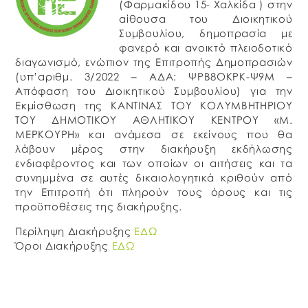
(Φαρμακίδου 15- Χαλκίδα ) στην
αίθουσα του Διοικητικού
Συμβουλίου, δημοπρασία με
φανερό και ανοικτό πλειοδοτικό
διαγωνισμό, ενώπιον της Επιτροπής Δημοπρασιών
(υπ’αριθμ. 3/2022 – ΑΔΑ: ΨΡΒ8ΟΚΡΚ-Ψ9Μ –
Απόφαση του Διοικητικού Συμβουλίου) για την
Εκμίσθωση της ΚΑΝΤΙΝΑΣ ΤΟΥ ΚΟΛΥΜΒΗΤΗΡΙΟΥ
ΤΟΥ ΔΗΜΟΤΙΚΟΥ ΑΘΛΗΤΙΚΟΥ ΚΕΝΤΡΟΥ «Μ.
ΜΕΡΚΟΥΡΗ» και ανάμεσα σε εκείνους που θα
λάβουν μέρος στην διακήρυξη εκδήλωσης
ενδιαφέροντος και των οποίων οι αιτήσεις και τα
συνημμένα σε αυτές δικαιολογητικά κριθούν από
την Επιτροπή ότι πληρούν τους όρους και τις
προϋποθέσεις της διακήρυξης.
Περίληψη Διακήρυξης
ΕΔΩ
Όροι Διακήρυξης
ΕΔΩ