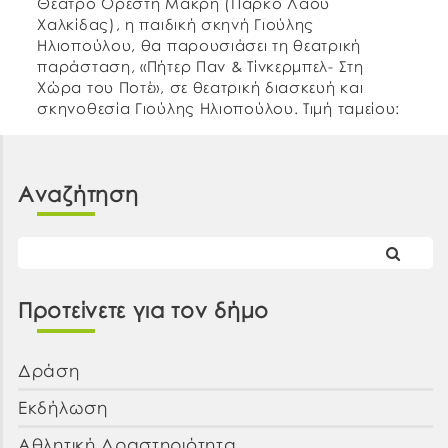
Θέατρο Ορέστη Μακρή (Πάρκο Λαού
Χαλκίδας), η παιδική σκηνή Γιούλης
Ηλιοπούλου, θα παρουσιάσει τη θεατρική
παράσταση, «Πήτερ Παν & Τίνκερμπελ- Στη
Χώρα του Ποτέ», σε θεατρική διασκευή και
σκηνοθεσία Γιούλης Ηλιοπούλου. Τιμή ταμείου:
8€ γενική είσοδος Λίγα λόγια για το έργο… Την
εποχή που βασίλευαν οι Νεράιδες […]
Αναζήτηση
Προτείνετε για τον δήμο
Δράση
Εκδήλωση
Αθλητική Δραστηριότητα