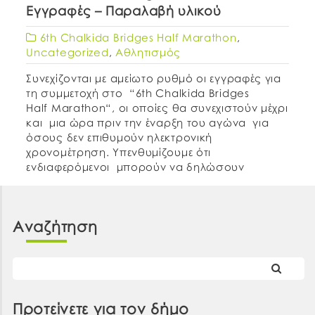
Εγγραφές – Παραλαβή υλικού
6th Chalkida Bridges Half Marathon
,
Uncategorized
,
Αθλητισμός
Συνεχίζονται με αμείωτο ρυθμό οι εγγραφές για
τη συμμετοχή στο “6th Chalkida Bridges
Half Marathon“, οι οποίες θα συνεχιστούν μέχρι
και μια ώρα πριν την έναρξη του αγώνα για
όσους δεν επιθυμούν ηλεκτρονική
χρονομέτρηση. Υπενθυμίζουμε ότι
ενδιαφερόμενοι μπορούν να δηλώσουν
συμμετοχή στον αγώνα με έναν από τους
κάτωθι τρόπους: Α) Στην ηλεκτρονική φόρμα
της σελίδας: www.chalkidamarathon.gr έως
Αναζήτηση
[…]
Προτείνετε για τον δήμο