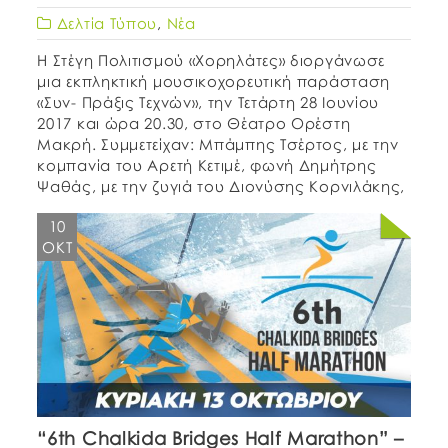
Δελτία Τύπου
,
Νέα
Η Στέγη Πολιτισμού «Χορηλάτες» διοργάνωσε
μια εκπληκτική μουσικοχορευτική παράσταση
«Συν- Πράξις Τεχνών», την Τετάρτη 28 Ιουνίου
2017 και ώρα 20.30, στο Θέατρο Ορέστη
Μακρή. Συμμετείχαν: Μπάμπης Τσέρτος, με την
κομπανία του Αρετή Κετιμέ, φωνή Δημήτρης
Ψαθάς, με την ζυγιά του Διονύσης Κορνιλάκης,
με την λύρα του. Με την υποστήριξη του Δήμου
10
Χαλκιδέων – Οργανισμός Πολιτισμού
ΟΚΤ
“6th Chalkida Bridges Half Marathon” –