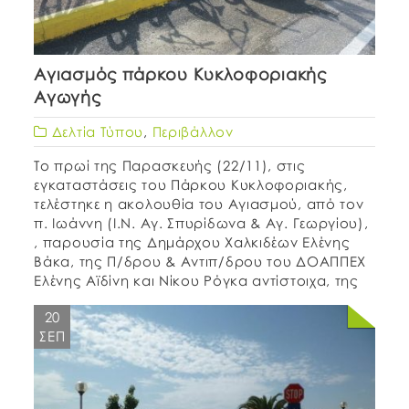
Αγιασμός πάρκου Κυκλοφοριακής
Αγωγής
Δελτία Τύπου
,
Περιβάλλον
Tο πρωί της Παρασκευής (22/11), στις
εγκαταστάσεις του Πάρκου Κυκλοφοριακής,
τελέστηκε η ακολουθία του Αγιασμού, από τον
π. Ιωάννη (Ι.Ν. Αγ. Σπυρίδωνα & Αγ. Γεωργίου),
, παρουσία της Δημάρχου Χαλκιδέων Ελένης
Βάκα, της Π/δρου & Αντιπ/δρου του ΔΟΑΠΠΕΧ
Ελένης Αϊδίνη και Νίκου Ρόγκα αντίστοιχα, της
Διοικητού Τροχαίας, Αιμιλίας Παρτσανάκη, του
20
Ανθ/στη του Λιμενικού, Νικόλαου Σταματά, […]
ΣΕΠ