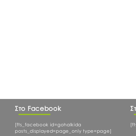
Στο Facebook
Σ
[fts_facebook id=gohalkida
[f
posts_displayed=page_only type=page]