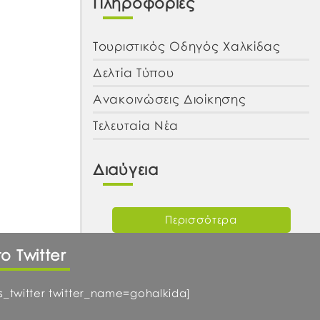
Πληροφορίες
Τουριστικός Οδηγός Χαλκίδας
Δελτία Τύπου
Ανακοινώσεις Διοίκησης
Τελευταία Νέα
Διαύγεια
Περισσότερα
το Twitter
ts_twitter twitter_name=gohalkida]