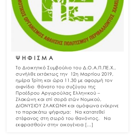
Ψ Η Φ Ι Σ Μ Α
Το Διοικητικό Συμβούλιο του Δ.Ο.Α.Π.ΠΕ.Χ.,
συνήλθε εκτάκτως την 12η Μαρτίου 2019,
ημέρα Τρίτη και ώρα 11.30 με αφορμή τον
αιφνίδιο θάνατο του συζύγου της
Προέδρου Αργυρούλας Ελληνικού –
Ζλακώνη και επί σειρά ετών Νομικού,
ΔΙΟΝΥΣΙΟΥ ΖΛΑΚΩΝΗ και ομόφωνα ενέκρινε
το παρακάτω ψήφισμα: Να κατατεθεί
στέφανος στη σωρό του θανόντος. Να
εκφρασθούν στην οικογένεια […]