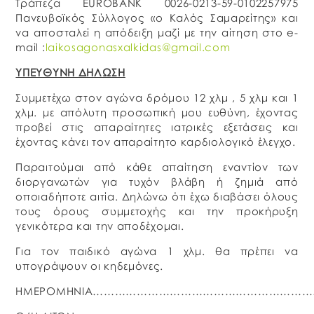
Τράπεζα EUROBANK 0026-0213-59-0102257975
Πανευβοϊκός Σύλλογος «ο Καλός Σαμαρείτης» και
να αποσταλεί η απόδειξη μαζί με την αίτηση στο e-
mail :
laikosagonasxalkidas@gmail.com
ΥΠΕΥΘΥΝΗ ΔΗΛΩΣΗ
Συμμετέχω στον αγώνα δρόμου 12 χλμ , 5 χλμ και 1
χλμ. με απόλυτη προσωπική μου ευθύνη, έχοντας
προβεί στις απαραίτητες ιατρικές εξετάσεις και
έχοντας κάνει τον απαραίτητο καρδιολογικό έλεγχο.
Παραιτούμαι από κάθε απαίτηση εναντίον των
διοργανωτών για τυχόν βλάβη ή ζημιά από
οποιαδήποτε αιτία. Δηλώνω ότι έχω διαβάσει όλους
τους όρους συμμετοχής και την προκήρυξη
γενικότερα και την αποδέχομαι.
Για τον παιδικό αγώνα 1 χλμ. θα πρέπει να
υπογράψουν οι κηδεμόνες.
ΗΜΕΡΟΜΗΝΙΑ……………………………………………………