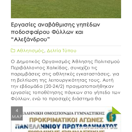
Εργασίες αναβάθμισης γηπέδων
ποδοσφαίρου Φύλλων και
“Αλεξάνδρου”
Αθλητισμός
,
Δελτία Τύπου
Ο Δημοτικός Οργανισμός Άθλησης Πολιτισμού
Περιβάλλοντος Χαλκίδας, συνεχίζει τις
παρεμβάσεις στις αθλητικές εγκαταστάσεις, για
τη βελτίωση της λειτουργικότητας τους. Αυτή
την εβδομάδα (20-24/2) πραγματοποιήθηκαν
εργασίες τοποθέτησης πάγκων στο γήπεδο των
Φύλλων, ενώ το προσεχές διάστημα θα
προχωρήσουν οι εργασίες στα αποδυτήρια με
4
στόχο να υπάρξει αδειοδότηση του γηπέδου σε
ΜΑΡ
σύντομο χρόνο. Επίσης, στο γήπεδο
‘’Αλεξάνδρου’’ […]