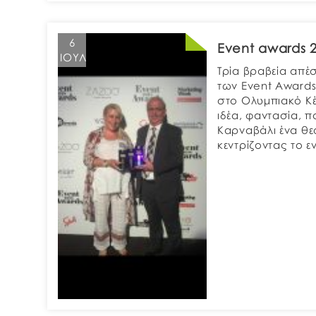
6
Event awards 
ΙΟΎΛ
Τρία βραβεία απέ
των Event Awards
στο Ολυμπιακό Κ
ιδέα, φαντασία, 
Καρναβάλι ένα θε
κεντρίζοντας το 