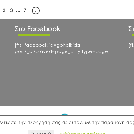
2
3
…
7
Στο Facebook
Σ
[fts_facebook id=gohalkida
[f
posts_displayed=page_only type=page]
 βελτιώσει την πλοήγησή σας σε αυτόν. Με την παραμονή σας
gr
web deve
Συμφωνώ
Μάθετε περισσότερα