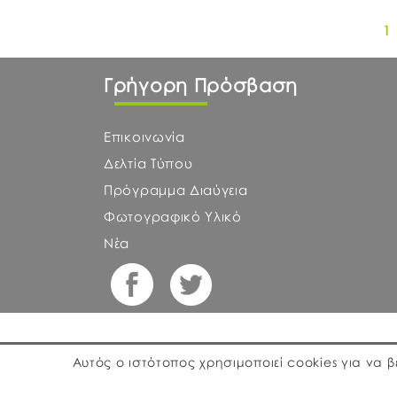
1
Γρήγορη Πρόσβαση
Επικοινωνία
Δελτία Τύπου
Πρόγραμμα Διαύγεια
Φωτογραφικό Υλικό
Νέα
Αυτός ο ιστότοπος χρησιμοποιεί cookies για να
graphics design by
citrine.