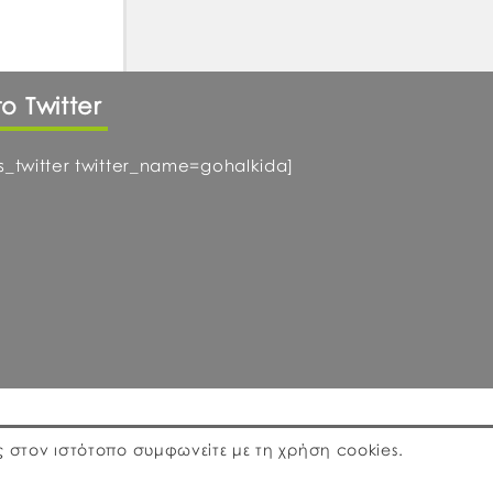
το Twitter
ts_twitter twitter_name=gohalkida]
 στον ιστότοπο συμφωνείτε με τη χρήση cookies.
lopment by
ΕΓΚΡΙΤΟΣ GROUP