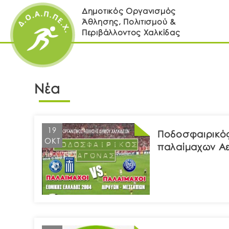
Δημοτικός Οργανισμός
Άθλησης, Πολιτισμού &
Περιβάλλοντος Χαλκίδας
Νέα
19
Ποδοσφαιρικός
ΟΚΤ
παλαίμαχων Α