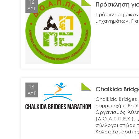
16
Πρόσκληση γι
ΑΥΓ
Πρόσκληση οικον
μηχανημάτων. Για
16
Chalkida Brid
ΑΥΓ
Chalkida Bridges
συμμετοχή κι Εσ
Οργανισμός Άθλη
(Δ.Ο.Α.Π.Π.Ε.Χ.), 
σύλλογοι στίβου 
Καλός Σαμαρείτη