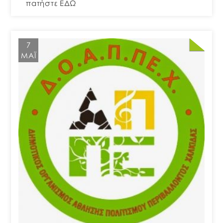
πατήστε ΕΔΩ
7
ΜΆΙ