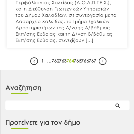
Περιβάλλοντος Χαλκίδας (Δ.Ο.Α.Π.ΠΕ.Χ.),
και η Διεύθυνση Γεωτεχνικών Υπηρεσιών
του Δήμου Χαλκιδέων, σε συνεργασία με το
Δασαρχείο Χαλκίδας, το Τμήμα Σχολικών
Δραστηριοτήτων της Δ/νσης Α/βάθμιας
Εκπ/σης Εύβοιας και τη Δ/νση Β/βάθμιας
Εκπ/σης Εύβοιας, συνεχίζουν […]
1
…
762
763
764
765
766
767
Αναζήτηση
Προτείνετε για τον δήμο